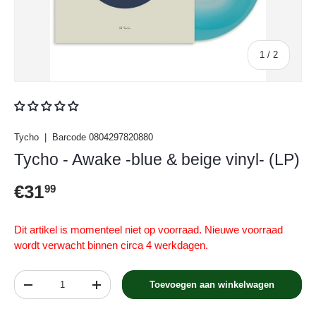
van
1
/
2
Tycho
|
Barcode
0804297820880
Tycho - Awake -blue & beige vinyl- (LP)
Reguliere prijs
€31
99
Dit artikel is momenteel niet op voorraad. Nieuwe voorraad
wordt verwacht binnen circa 4 werkdagen.
Aantal
Toevoegen aan winkelwagen
Verlaag de hoeveelheid
Verhoog de hoeveelheid