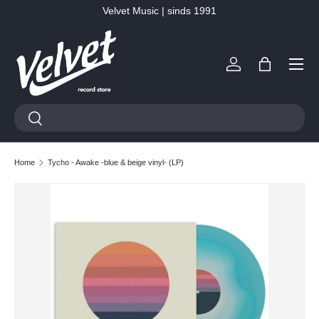
Velvet Music | sinds 1991
Ga naar inhoud
Menu
Inloggen
Tas
Zoeken
Zoeken
Home
Tycho - Awake -blue & beige vinyl- (LP)
Ga direct naar productinformatie