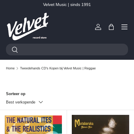
Velvet Music | sinds 1991
Ga naar inhoud
Menu
Inloggen
Tas
Zoeken
Zoeken
Home
Tweedehands CD's Kopen bij Velvet Music | Reggae
Sorteer op
Best verkopende