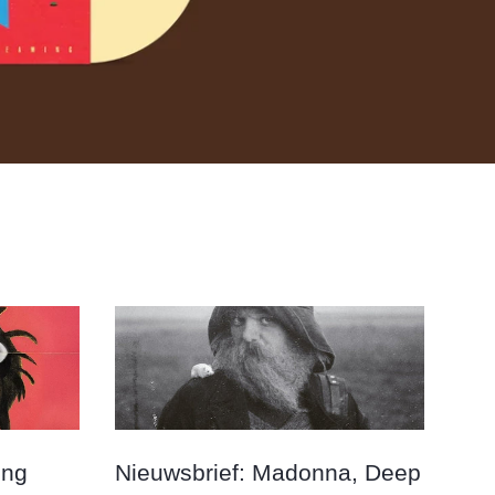
ing
Nieuwsbrief: Madonna, Deep
Nie