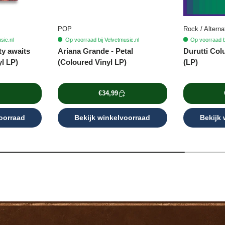
POP
Rock / Alterna
sic.nl
Op voorraad bij Velvetmusic.nl
Op voorraad bi
ty awaits
Ariana Grande - Petal
Durutti Col
yl LP)
(Coloured Vinyl LP)
(LP)
€34,99
oorraad
Bekijk winkelvoorraad
Bekijk