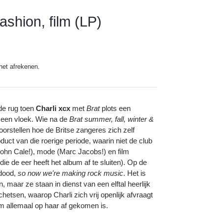
ashion, film (LP)
het afrekenen.
 de rug toen
Charli xcx
met
Brat
plots een
 een vloek. Wie na de
Brat summer, fall, winter &
orstellen hoe de Britse zangeres zich zelf
oduct van die roerige periode, waarin niet de club
John Cale!), mode (Marc Jacobs!) en film
e de eer heeft het album af te sluiten). Op de
 dood,
so now we're making rock music
. Het is
 maar ze staan in dienst van een elftal heerlijk
hetsen, waarop Charli zich vrij openlijk afvraagt
am allemaal op haar af gekomen is.