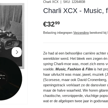
Charli XCX
|
SKU:
12264838
Charli XCX - Music, f
Reguliere prijs
€32
99
Belasting inbegrepen
Verzending
berekend bij 
Volgende
Ze had al een behoorlijke carrière achter
wereldster werd. Het bleek een zegen én
spring
Charli-moe was, moet zich eens vo
voelde.
Music, Fashion & Film
is het pr
haar uitvlucht was maar, jawel, muziek (
(Scorsese, maar ook David Cronenberg, di
openingstrack verklaart ze de dansvloer
maar de halve waarheid. We horen gitaren,
chaotische, versnipperde, vluchtige popsc
wat er de afgelopen twee jaar in godsna