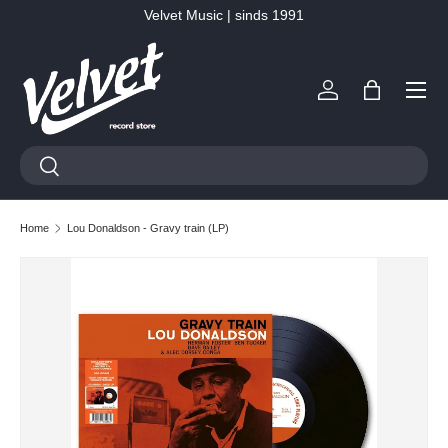
Velvet Music | sinds 1991
Ga naar inhoud
Menu
Inloggen
Tas
Zoeken
Zoeken
Home
Lou Donaldson - Gravy train (LP)
Ga direct naar productinformatie