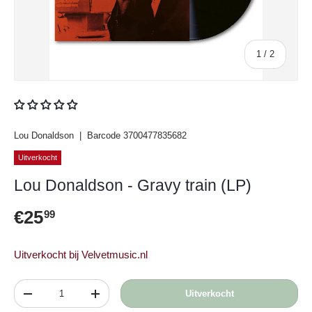
van
1
/
2
Lou Donaldson
|
Barcode
3700477835682
Uitverkocht
Lou Donaldson - Gravy train (LP)
Reguliere prijs
€25
99
Uitverkocht bij Velvetmusic.nl
Aantal
Uitverkocht
Verlaag de hoeveelheid
Verhoog de hoeveelheid