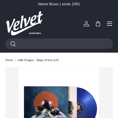
Velvet Music | sinds 1991
Ga naar inhoud
Menu
Inloggen
Tas
Zoeken
Zoeken
Home
Little Dragon - Slugs of love (LP)
Ga direct naar productinformatie