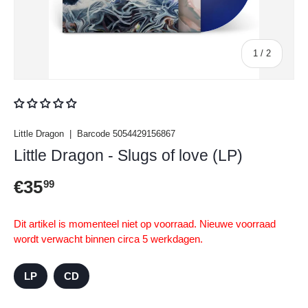
van
1
/
2
Little Dragon
|
Barcode
5054429156867
Little Dragon - Slugs of love (LP)
Reguliere prijs
€35
99
Dit artikel is momenteel niet op voorraad. Nieuwe voorraad
wordt verwacht binnen circa 5 werkdagen.
LP
CD