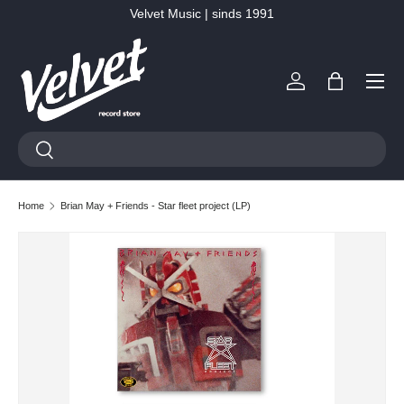
Velvet Music | sinds 1991
Ga naar inhoud
Menu
Inloggen
Tas
Zoeken
Zoeken
Home
Brian May + Friends - Star fleet project (LP)
Ga direct naar productinformatie