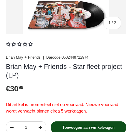
van
1
/
2
Brian May + Friends
|
Barcode
0602448712974
Brian May + Friends - Star fleet project
(LP)
Reguliere prijs
€30
99
Dit artikel is momenteel niet op voorraad. Nieuwe voorraad
wordt verwacht binnen circa 5 werkdagen.
Aantal
Toevoegen aan winkelwagen
Verlaag de hoeveelheid
Verhoog de hoeveelheid