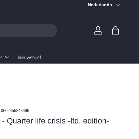
Taal
★★★★★ 4.6/5
Nederlands
Google
Inloggen
Tas
es
Nieuwsbrief
0602455246486
Quarter life crisis -ltd. edition-