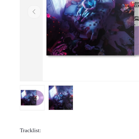
Vorige
Laad afbeelding 1 in gallerij-weergave
Laad afbeelding 2 in gallerij-weergave
Tracklist: