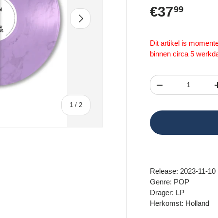
Reguliere 
€37
99
Volgende
Dit artikel is momen
binnen circa 5 werkd
Aantal
Verlaag de hoeveel
van
1
/
2
Release: 2023-11-10
Genre: POP
Drager: LP
Herkomst: Holland