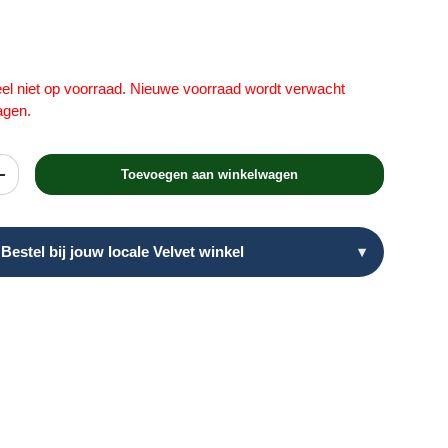
prijs
teel niet op voorraad. Nieuwe voorraad wordt verwacht
agen.
Toevoegen aan winkelwagen
heid
Verhoog de hoeveelheid
Bestel bij jouw locale Velvet winkel
▾