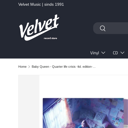
Velvet Music | sinds 1991
Ga naar inhoud
Zoeken
Zoeken
Vinyl
CD
Home
Baby Queen - Quarter life crisis -ltd. edition- (LP)
Ga direct naar productinformatie