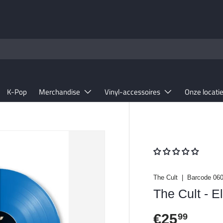
K-Pop
Merchandise
Vinyl-accessoires
Onze locati
The Cult
|
Barcode
06
The Cult - E
Reguliere 
€25
99