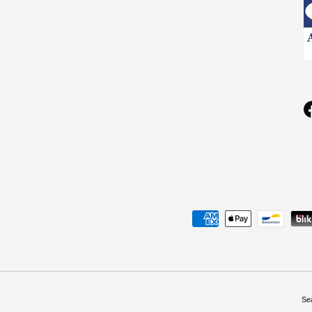
Geaccepteerde betaalmethoden
Se