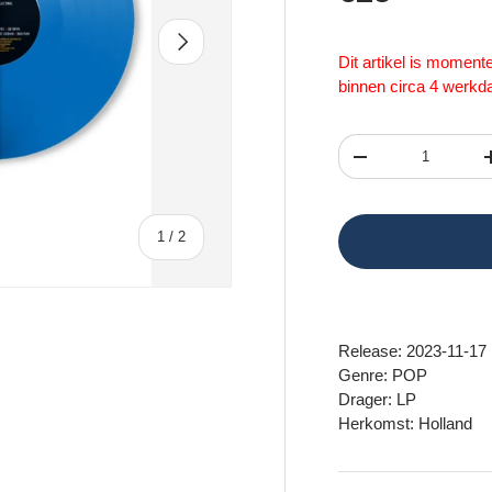
Volgende
Dit artikel is momen
binnen circa 4 werkd
Aantal
Verlaag de hoeveel
van
1
/
2
Release: 2023-11-17
Genre: POP
Drager: LP
Herkomst: Holland