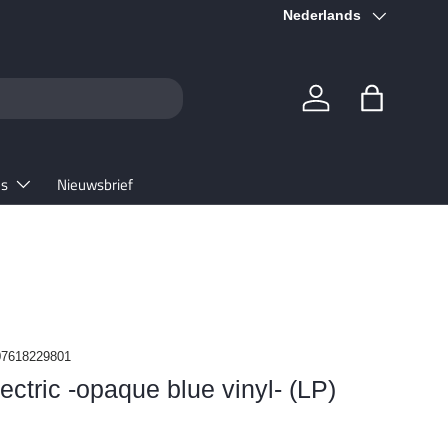
Taal
★★★★★ 4.6/5
Nederlands
Google
Inloggen
Tas
es
Nieuwsbrief
07618229801
lectric -opaque blue vinyl- (LP)
prijs