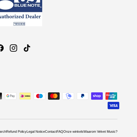
Facebook
Instagram
TikTok
arch
Refund Policy
Legal Notice
Contact
FAQ
Onze winkels
Waarom Velvet Music?