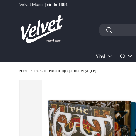
Velvet Music | sinds 1991
Ga naar inhoud
Zoeken
Zoeken
Vinyl
CD
Home
The Cult - Electric -opaque blue vinyl- (LP)
Ga direct naar productinformatie