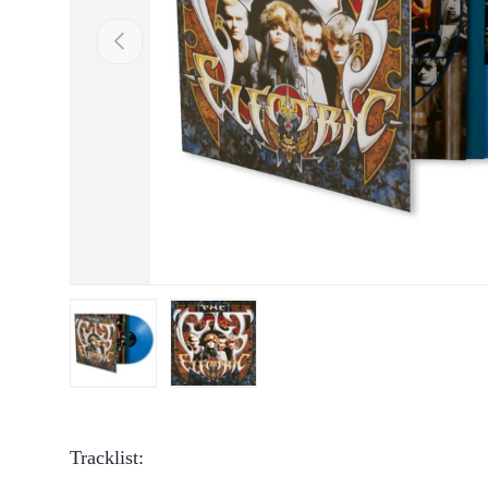
Vorige
Laad afbeelding 1 in gallerij-weergave
Laad afbeelding 2 in gallerij-weergave
Tracklist: