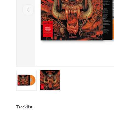
Vorige
Laad afbeelding 1 in gallerij-weergave
Laad afbeelding 2 in gallerij-weergave
Tracklist: