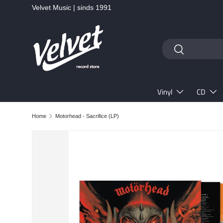
Velvet Music | sinds 1991
Ga naar inhoud
Zoeken
Zoeken
Vinyl
CD
Home
Motorhead - Sacrifice (LP)
Ga direct naar productinformatie