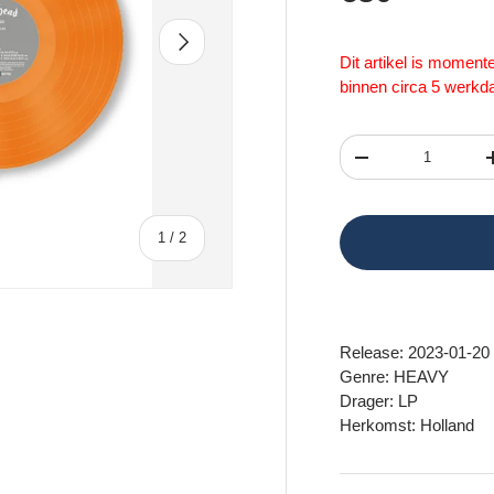
Volgende
Dit artikel is momen
binnen circa 5 werkd
Aantal
Verlaag de hoeveel
van
1
/
2
Release: 2023-01-20
Genre: HEAVY
Drager: LP
Herkomst: Holland