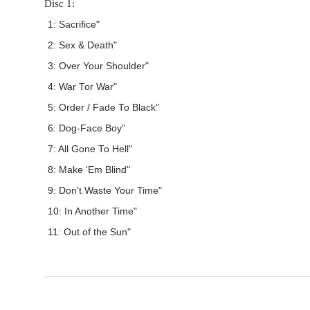
Disc 1:
1: Sacrifice"
2: Sex & Death"
3: Over Your Shoulder"
4: War Tor War"
5: Order / Fade To Black"
6: Dog-Face Boy"
7: All Gone To Hell"
8: Make 'Em Blind"
9: Don't Waste Your Time"
10: In Another Time"
11: Out of the Sun"