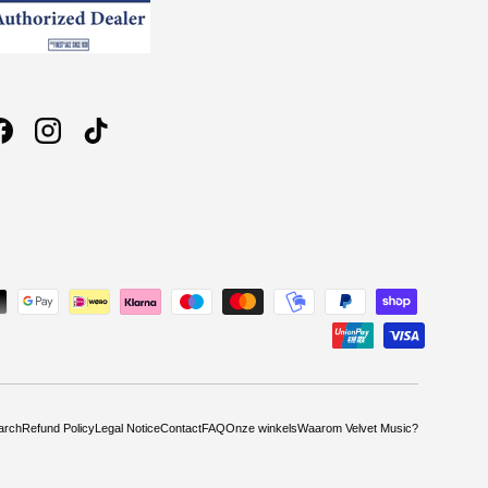
Facebook
Instagram
TikTok
arch
Refund Policy
Legal Notice
Contact
FAQ
Onze winkels
Waarom Velvet Music?