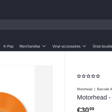
K-Pop
Merchandise
Vinyl-accessoires
Onze locati
Motorhead
|
Barcode
4
Motorhead - 
Reguliere 
€30
99