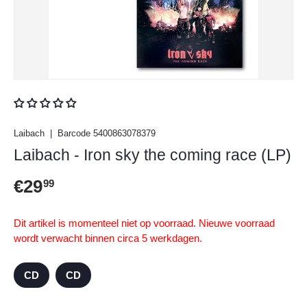
Laibach
|
Barcode
5400863078379
Laibach - Iron sky the coming race (LP)
Reguliere prijs
€29
99
Dit artikel is momenteel niet op voorraad. Nieuwe voorraad
wordt verwacht binnen circa 5 werkdagen.
CD
CD