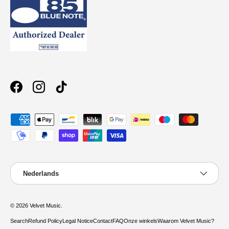
Facebook
Instagram
TikTok
Geaccepteerde betaalmethoden
Taal
Nederlands
© 2026
Velvet Music
.
Search
Refund Policy
Legal Notice
Contact
FAQ
Onze winkels
Waarom Velvet Music?