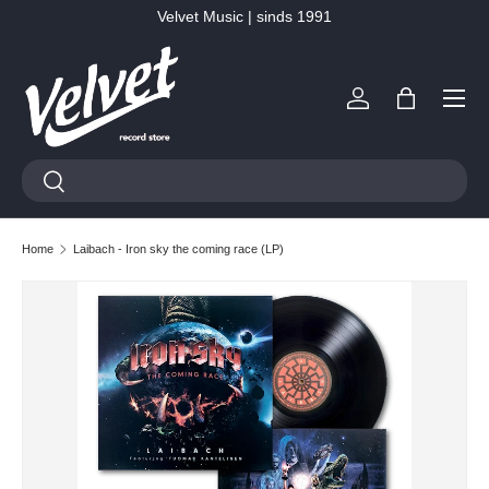
Velvet Music | sinds 1991
Ga naar inhoud
Menu
Inloggen
Tas
Zoeken
Zoeken
Home
Laibach - Iron sky the coming race (LP)
Ga direct naar productinformatie