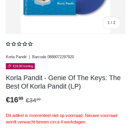
van
1
/
2
Korla Pandit
|
Barcode
0888072297920
€18,00 korting
Korla Pandit - Genie Of The Keys: The
Best Of Korla Pandit (LP)
Reguliere prijs
Verkoopprijs
€16
99
€34
99
Dit artikel is momenteel niet op voorraad. Nieuwe voorraad
wordt verwacht binnen circa 4 werkdagen.