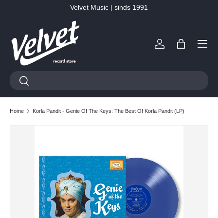
Velvet Music | sinds 1991
Ga naar inhoud
Menu
Inloggen
Tas
Zoeken
Zoeken
Home
Korla Pandit - Genie Of The Keys: The Best Of Korla Pandit (LP)
Ga direct naar productinformatie