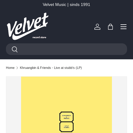
Velvet Music | sinds 1991
Ga naar inhoud
Menu
Inloggen
Tas
Zoeken
Zoeken
Home
Khruangbin & Friends - Live at stubb's (LP)
Ga direct naar productinformatie