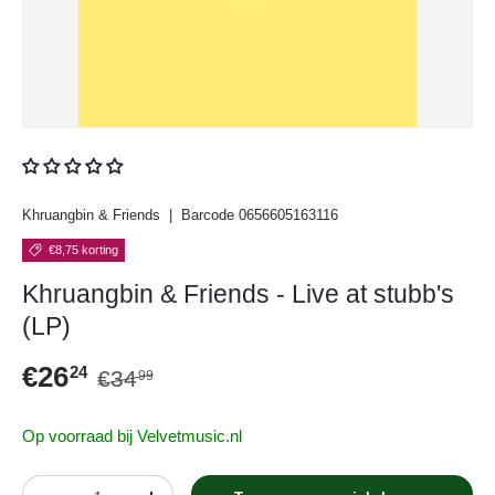
Khruangbin & Friends
|
Barcode
0656605163116
€8,75 korting
Khruangbin & Friends - Live at stubb's
(LP)
Reguliere prijs
Verkoopprijs
€26
24
€34
99
Op voorraad bij Velvetmusic.nl
Aantal