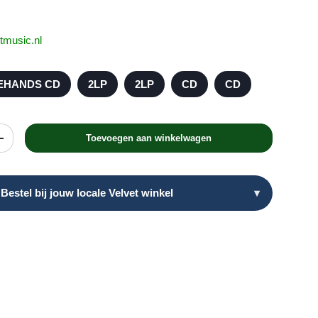
tmusic.nl
EHANDS CD
2LP
2LP
CD
CD
Toevoegen aan winkelwagen
heid
Verhoog de hoeveelheid
Bestel bij jouw locale Velvet winkel
▾