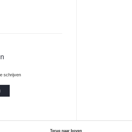
en
e schrijven
g
Terug naar boven