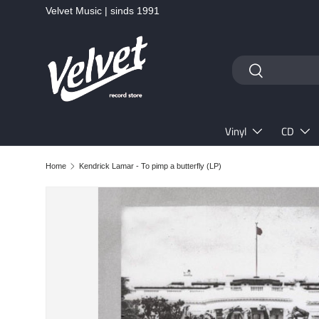
Velvet Music | sinds 1991
Ga naar inhoud
Zoeken
Zoeken
Vinyl
CD
Home
Kendrick Lamar - To pimp a butterfly (LP)
Ga direct naar productinformatie