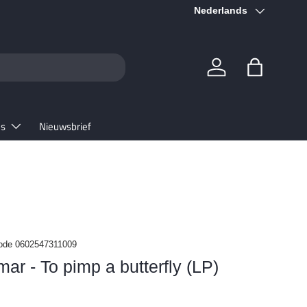
Taal
★★★★★ 4.6/5
Nederlands
Google
Inloggen
Tas
es
Nieuwsbrief
ode
0602547311009
ar - To pimp a butterfly (LP)
prijs