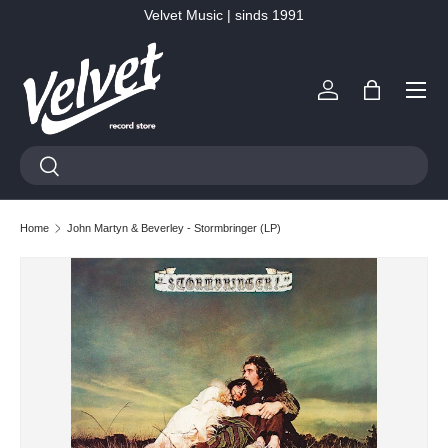
Velvet Music | sinds 1991
Ga naar inhoud
Menu
Inloggen
Tas
Zoeken
Zoeken
Home
John Martyn & Beverley - Stormbringer (LP)
Ga direct naar productinformatie