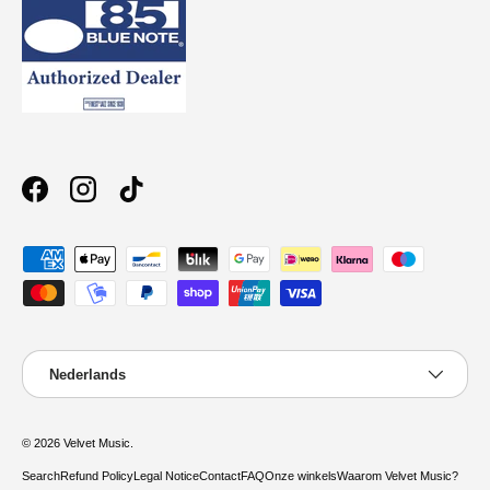
Facebook
Instagram
TikTok
Geaccepteerde betaalmethoden
Taal
Nederlands
© 2026
Velvet Music
.
Search
Refund Policy
Legal Notice
Contact
FAQ
Onze winkels
Waarom Velvet Music?