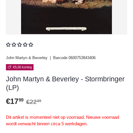
John Martyn & Beverley
|
Barcode
0600753843406
€5,00 korting
John Martyn & Beverley - Stormbringer
(LP)
Reguliere prijs
Verkoopprijs
€17
99
€22
99
Dit artikel is momenteel niet op voorraad. Nieuwe voorraad
wordt verwacht binnen circa 5 werkdagen.