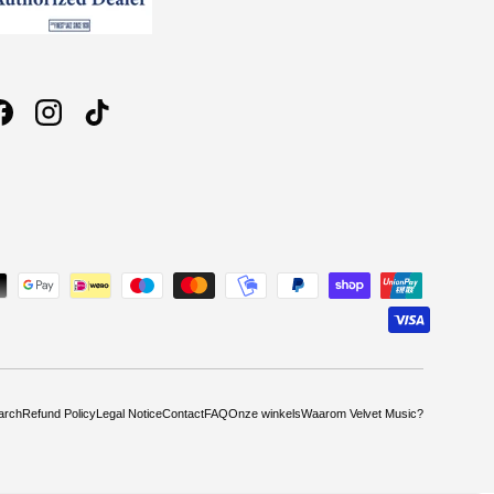
Facebook
Instagram
TikTok
arch
Refund Policy
Legal Notice
Contact
FAQ
Onze winkels
Waarom Velvet Music?