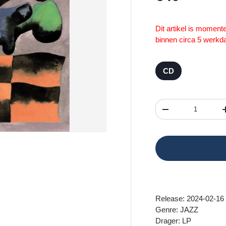
Dit artikel is momen
binnen circa 5 werkd
CD
Aantal
Verlaag de hoeveel
Release: 2024-02-16
Genre: JAZZ
Drager: LP