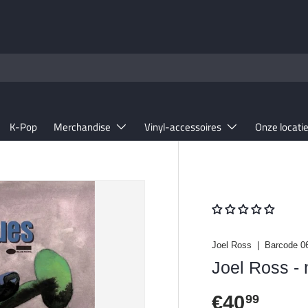
K-Pop
Merchandise
Vinyl-accessoires
Onze locati
Joel Ross
|
Barcode
0
Joel Ross - 
Reguliere 
€40
99