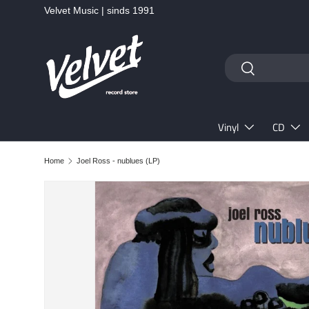
Velvet Music | sinds 1991
Ga naar inhoud
Zoeken
Zoeken
Vinyl
CD
Home
Joel Ross - nublues (LP)
Ga direct naar productinformatie