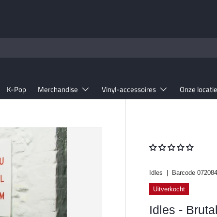
K-Pop
Merchandise
Vinyl-accessoires
Onze locati
Idles
|
Barcode
07208
Uitverkocht
Idles - Bruta