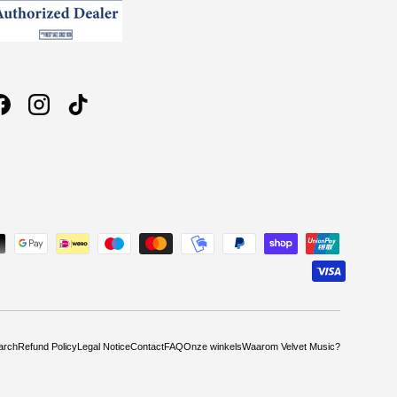
Facebook
Instagram
TikTok
arch
Refund Policy
Legal Notice
Contact
FAQ
Onze winkels
Waarom Velvet Music?