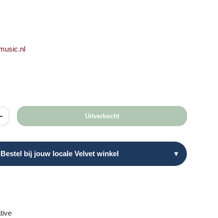
prijs
tmusic.nl
Uitverkocht
heid
Verhoog de hoeveelheid
Bestel bij jouw locale Velvet winkel
▾
tive