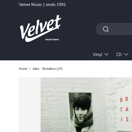
Velvet Music | sinds 1991
Ga naar inhoud
Zoeken
Zoeken
Vinyl
CD
Home
Idles - Brutalism (LP)
Ga direct naar productinformatie