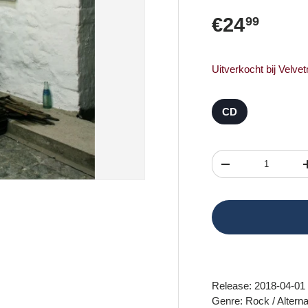
Reguliere 
€24
99
Uitverkocht bij Velve
CD
Aantal
Verlaag de hoeveel
Release: 2018-04-01
Genre: Rock / Alterna