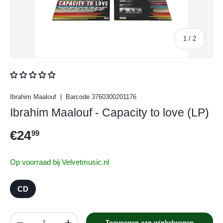
van
1
/
2
Ibrahim Maalouf
|
Barcode
3760300201176
Ibrahim Maalouf - Capacity to love (LP)
Reguliere prijs
€24
99
Op voorraad bij Velvetmusic.nl
CD
Aantal
Toevoegen aan winkelwagen