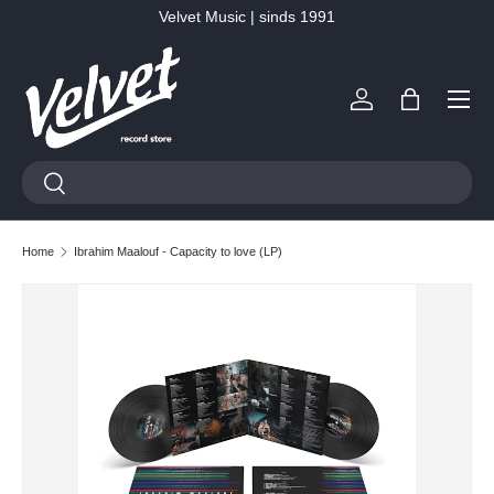
Velvet Music | sinds 1991
Ga naar inhoud
Menu
Inloggen
Tas
Zoeken
Zoeken
Home
Ibrahim Maalouf - Capacity to love (LP)
Ga direct naar productinformatie