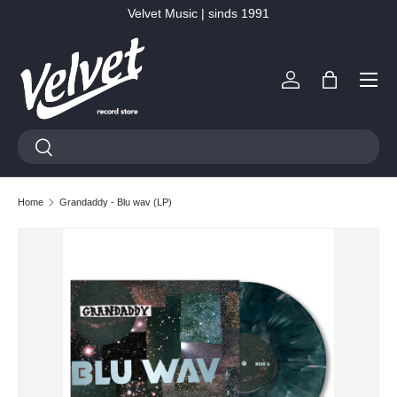
Velvet Music | sinds 1991
Ga naar inhoud
Menu
Inloggen
Tas
Zoeken
Zoeken
Home
Grandaddy - Blu wav (LP)
Ga direct naar productinformatie