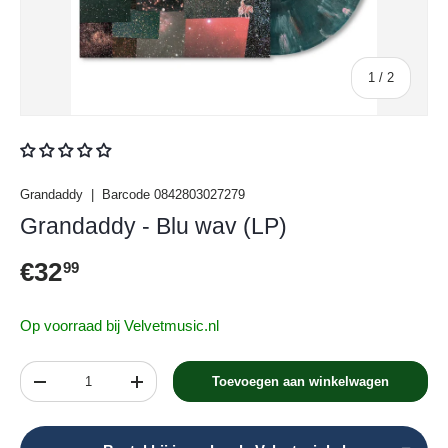
van
1
/
2
Grandaddy
|
Barcode
0842803027279
Grandaddy - Blu wav (LP)
Reguliere prijs
€32
99
Op voorraad bij Velvetmusic.nl
Aantal
Toevoegen aan winkelwagen
Verlaag de hoeveelheid
Verhoog de hoeveelheid