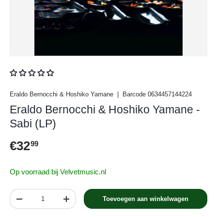
Eraldo Bernocchi & Hoshiko Yamane
|
Barcode
0634457144224
Eraldo Bernocchi & Hoshiko Yamane -
Sabi (LP)
Reguliere prijs
€32
99
Op voorraad bij Velvetmusic.nl
Aantal
Toevoegen aan winkelwagen
Verlaag de hoeveelheid
Verhoog de hoeveelheid