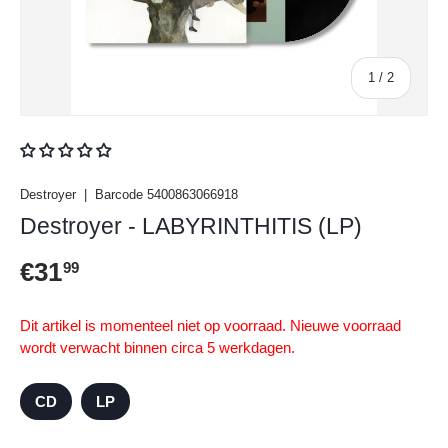
van
1
/
2
Destroyer
|
Barcode
5400863066918
Destroyer - LABYRINTHITIS (LP)
Reguliere prijs
€31
99
Dit artikel is momenteel niet op voorraad. Nieuwe voorraad
wordt verwacht binnen circa 5 werkdagen.
CD
LP