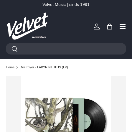
Velvet Music | sinds 1991
Ga naar inhoud
Menu
Inloggen
Tas
Zoeken
Zoeken
Home
Destroyer - LABYRINTHITIS (LP)
Ga direct naar productinformatie