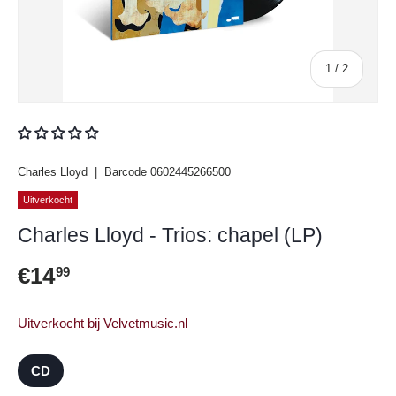
van
1
/
2
Charles Lloyd
|
Barcode
0602445266500
Uitverkocht
Charles Lloyd - Trios: chapel (LP)
Reguliere prijs
€14
99
Uitverkocht bij Velvetmusic.nl
CD