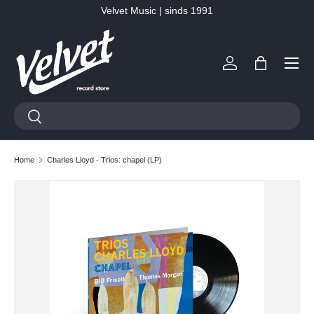
Velvet Music | sinds 1991
Ga naar inhoud
Menu
Inloggen
Tas
Zoeken
Zoeken
Home
Charles Lloyd - Trios: chapel (LP)
Ga direct naar productinformatie