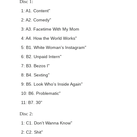
Disc 1:
1: A1. Content"
2: A2. Comedy"
3: A3. Facetime With My Mom
4: A4. How the World Works"
5: B1. White Woman's Instagram"
6: B2. Unpaid Intern"
7: B3. Bezos I"
8: B4. Sexting"
9: B5. Look Who's Inside Again"
10: B6. Problematic"
11: B7. 30"
Disc 2:
1: C1. Don't Wanna Know"
2: C2. Shit"