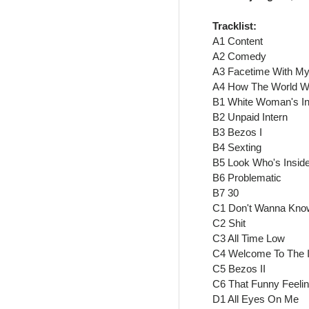
Tracklist:
A1 Content
A2 Comedy
A3 Facetime With My
A4 How The World W
B1 White Woman's I
B2 Unpaid Intern
B3 Bezos I
B4 Sexting
B5 Look Who's Insid
B6 Problematic
B7 30
C1 Don't Wanna Kno
C2 Shit
C3 All Time Low
C4 Welcome To The I
C5 Bezos II
C6 That Funny Feeli
D1 All Eyes On Me