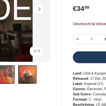
Reguliere 
€34
99
Volgende
Uitverkocht bij Velve
Aantal
Verlaag de hoeveel
van
1
/
6
Land:
USA & Europe
Released:
17 Dec 2
Label:
Imperial (17)
erij-weergave
lding 4 in gallerij-weergave
Laad afbeelding 5 in gallerij-weergave
Laad afbeelding 6 in gallerij-weergave
Genres:
Electronic, 
Sub Genre:
Comedy, 
Formaat:
2 - Vinyl
Beschrijving:
LP, Alb