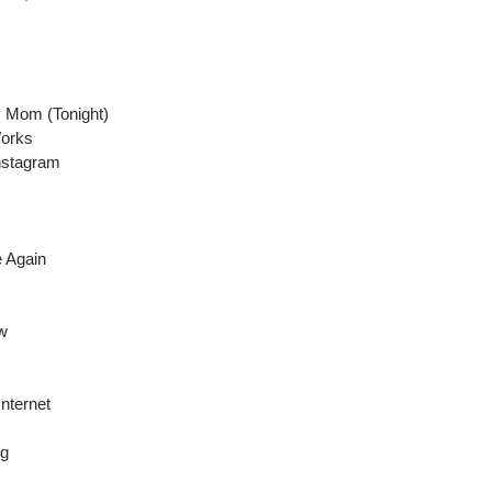
 Mom (Tonight)
orks
nstagram
e Again
w
nternet
ng