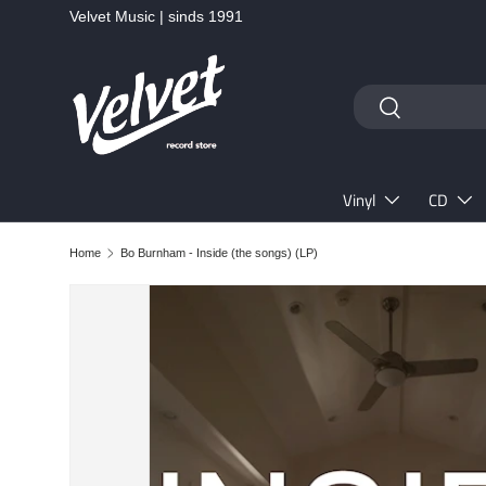
Velvet Music | sinds 1991
Ga naar inhoud
Zoeken
Zoeken
Vinyl
CD
Home
Bo Burnham - Inside (the songs) (LP)
Ga direct naar productinformatie