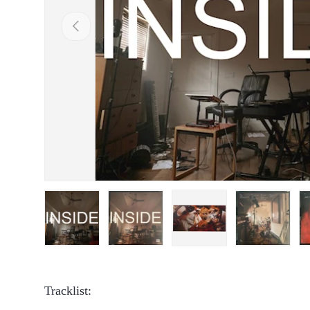
Vorige
Laad afbeelding 1 in gallerij-weergave
Laad afbeelding 2 in gallerij-weergave
Laad afbeelding 3 in gall
Laad afbee
Tracklist: