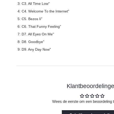
3: C3. All Time Low"
4: C4. Welcome To the Internet"
5: C5. Bezos Ii"
6: C6. That Funny Feeling"
7: D7. All Eyes On Me"
8: D8. Goodbye"
9: D9. Any Day Now"
Klantbeoordeling
Wees de eerste om een beoordeling t