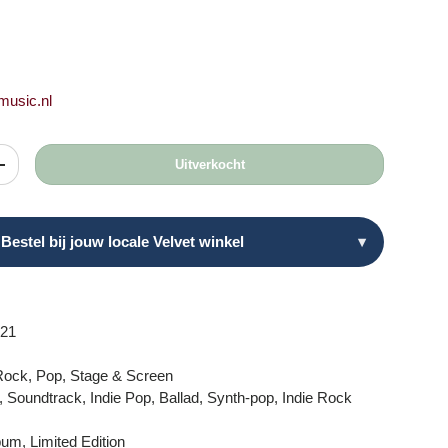
prijs
tmusic.nl
Uitverkocht
heid
Verhoog de hoeveelheid
Bestel bij jouw locale Velvet winkel
▾
021
Rock, Pop, Stage & Screen
Soundtrack, Indie Pop, Ballad, Synth-pop, Indie Rock
um, Limited Edition