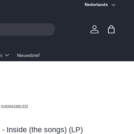
Taal
★★★★★ 4.6/5
Nederlands
Google
Inloggen
Tas
es
Nieuwsbrief
0192641681332
 Inside (the songs) (LP)