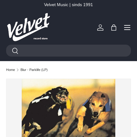
Velvet Music | sinds 1991
Ga naar inhoud
Menu
Inloggen
Tas
Zoeken
Zoeken
Home
Blur - Parklife (LP)
Ga direct naar productinformatie