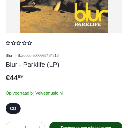
Blur
|
Barcode
5099962484213
Blur - Parklife (LP)
Reguliere prijs
€44
99
Op voorraad bij Velvetmusic.nl
CD
Aantal
Toevoegen aan winkelwagen