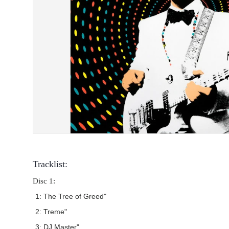
Tracklist:
Disc 1:
1: The Tree of Greed"
2: Treme"
3: DJ Master"