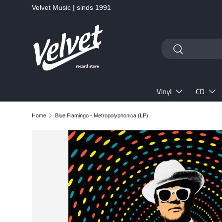
Velvet Music | sinds 1991
Ga naar inhoud
Zoeken
Zoeken
Vinyl
CD
Home
Blue Flamingo - Metropolyphonica (LP)
Ga direct naar productinformatie