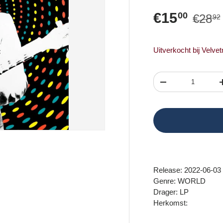
Reguli
Verkooppr
€15
00
€28
92
Uitverkocht bij Velve
Aantal
Verlaag de hoeveel
Release: 2022-06-03
Genre: WORLD
Drager: LP
Herkomst: