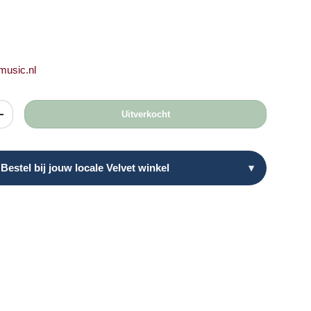
ere prijs
ijs
tmusic.nl
Uitverkocht
heid
Verhoog de hoeveelheid
Bestel bij jouw locale Velvet winkel
▾