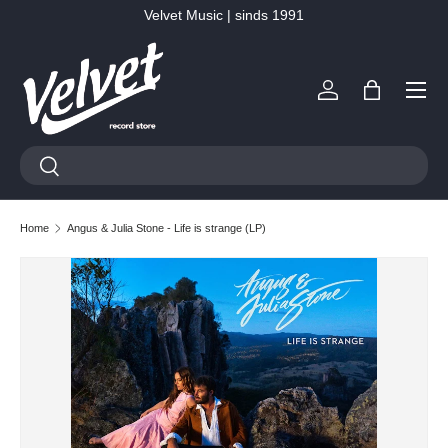
Velvet Music | sinds 1991
Ga naar inhoud
Menu
Inloggen
Tas
Zoeken
Zoeken
Home
Angus & Julia Stone - Life is strange (LP)
Ga direct naar productinformatie