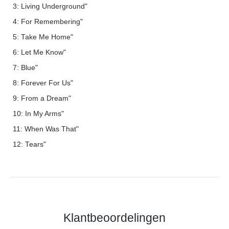
3: Living Underground"
4: For Remembering"
5: Take Me Home"
6: Let Me Know"
7: Blue"
8: Forever For Us"
9: From a Dream"
10: In My Arms"
11: When Was That"
12: Tears"
Klantbeoordelingen