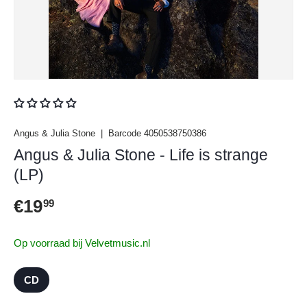
Angus & Julia Stone
|
Barcode
4050538750386
Angus & Julia Stone - Life is strange
(LP)
Reguliere prijs
€19
99
Op voorraad bij Velvetmusic.nl
CD