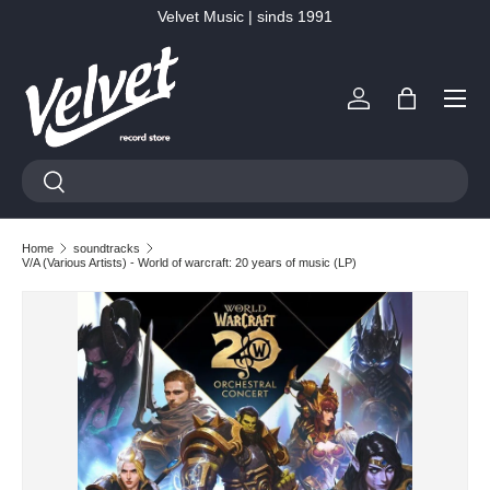
Velvet Music | sinds 1991
Ga naar inhoud
Menu
Inloggen
Tas
Zoeken
Zoeken
Home
soundtracks
V/A (Various Artists) - World of warcraft: 20 years of music (LP)
Ga direct naar productinformatie