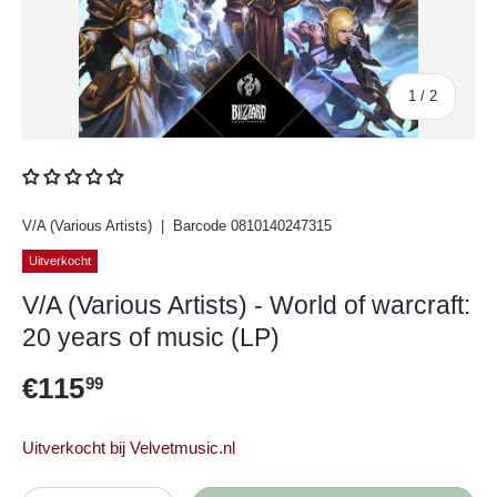
van
1
/
2
V/A (Various Artists)
|
Barcode
0810140247315
Uitverkocht
V/A (Various Artists) - World of warcraft:
20 years of music (LP)
Reguliere prijs
€115
99
Uitverkocht bij Velvetmusic.nl