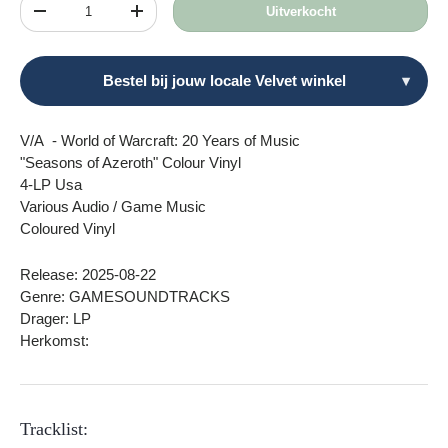
Aantal
Uitverkocht
Verlaag de hoeveelheid
Verhoog de hoeveelheid
Bestel bij jouw locale Velvet winkel
▾
V/A - World of Warcraft: 20 Years of Music
"Seasons of Azeroth" Colour Vinyl
4-LP Usa
Various Audio / Game Music
Coloured Vinyl
Release: 2025-08-22
Genre: GAMESOUNDTRACKS
Drager: LP
Herkomst:
Tracklist: