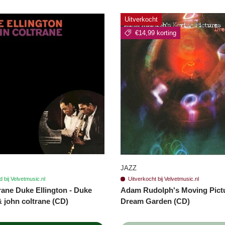
Uitverkocht
€14,99 korting
JAZZ
 bij Velvetmusic.nl
Uitverkocht bij Velvetmusic.nl
rane Duke Ellington - Duke
Adam Rudolph's Moving Pictu
& john coltrane (CD)
Dream Garden (CD)