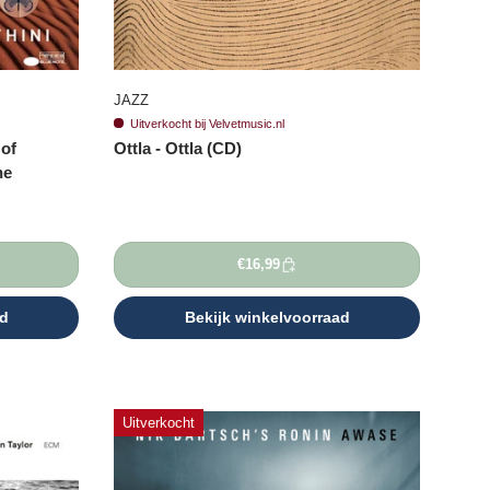
JAZZ
Uitverkocht bij Velvetmusic.nl
of
Ottla - Ottla (CD)
he
€16,99
ad
Bekijk winkelvoorraad
Uitverkocht