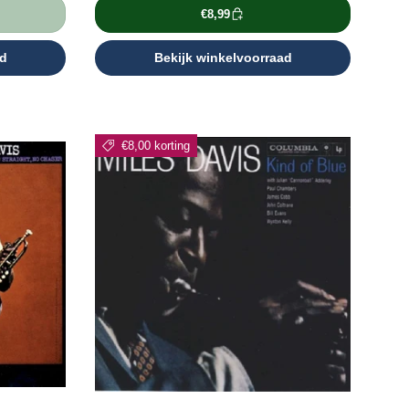
€8,99
ad
Bekijk winkelvoorraad
€8,00 korting