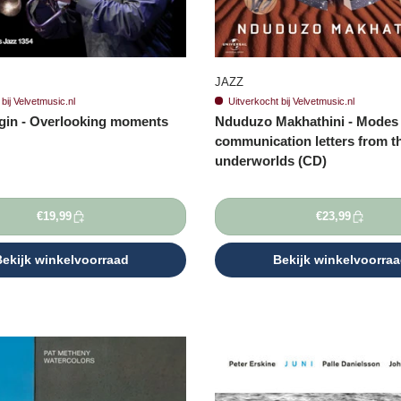
JAZZ
bij Velvetmusic.nl
Uitverkocht bij Velvetmusic.nl
agin - Overlooking moments
Nduduzo Makhathini - Modes 
communication letters from t
underworlds (CD)
€19,99
€23,99
ekijk winkelvoorraad
Bekijk winkelvoorra