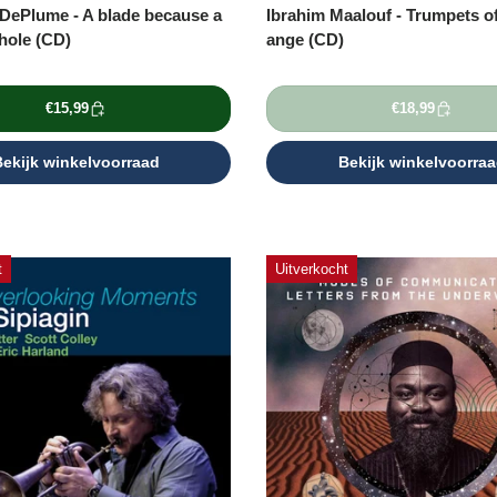
 DePlume - A blade because a
Ibrahim Maalouf - Trumpets of
hole (CD)
ange (CD)
€15,99
€18,99
ekijk winkelvoorraad
Bekijk winkelvoorra
t
Uitverkocht