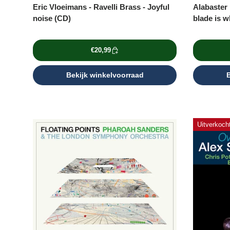
Eric Vloeimans - Ravelli Brass - Joyful
Alabaster
noise (CD)
blade is w
€20,99
Bekijk winkelvoorraad
B
Uitverkoch