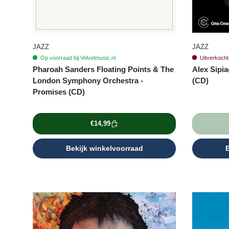
JAZZ
JAZZ
Op voorraad bij Velvetmusic.nl
Uitverkocht 
Pharoah Sanders Floating Points & The
Alex Sipi
London Symphony Orchestra -
(CD)
Promises (CD)
€14,99
Bekijk winkelvoorraad
B