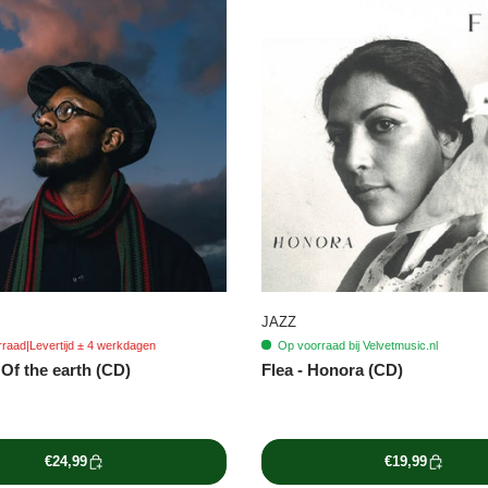
JAZZ
rraad
|
Levertijd ± 4 werkdagen
Op voorraad bij Velvetmusic.nl
Of the earth (CD)
Flea - Honora (CD)
€24,99
€19,99