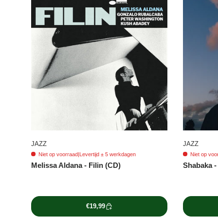
JAZZ
JAZZ
Niet op voorraad
|
Levertijd ± 5 werkdagen
Niet op voo
Melissa Aldana - Filin (CD)
Shabaka - 
€19,99