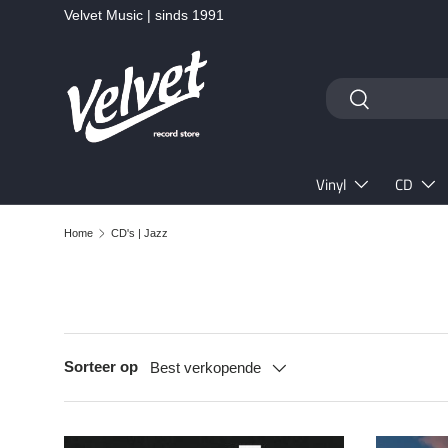
Velvet Music | sinds 1991
Ga naar inhoud
Zoeken
Zoeken
Vinyl
CD
Home
CD's | Jazz
Sorteer op
Best verkopende