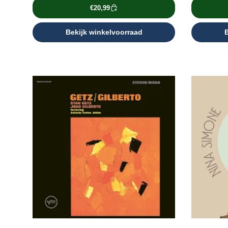
€20,99
Bekijk winkelvoorraad
B