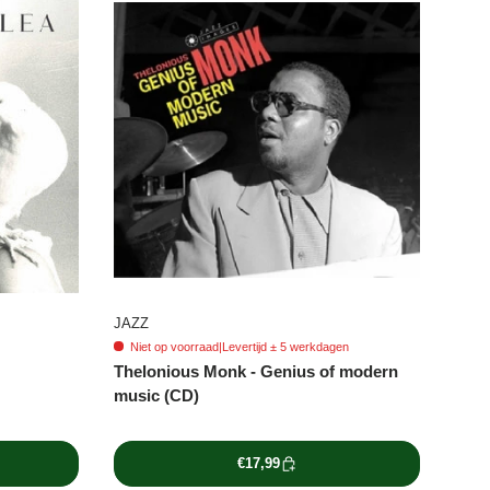
JAZZ
Niet op voorraad
|
Levertijd ± 5 werkdagen
Thelonious Monk - Genius of modern
music (CD)
€17,99