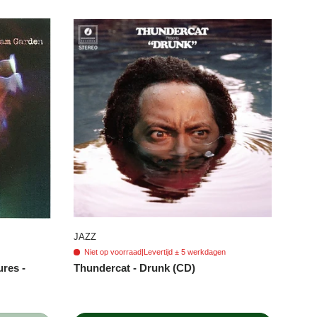
JAZZ
Niet op voorraad
|
Levertijd ± 5 werkdagen
res -
Thundercat - Drunk (CD)