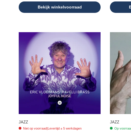
Bekijk winkelvoorraad
B
JAZZ
JAZZ
Niet op voorraad
|
Levertijd ± 5 werkdagen
Op voorraad