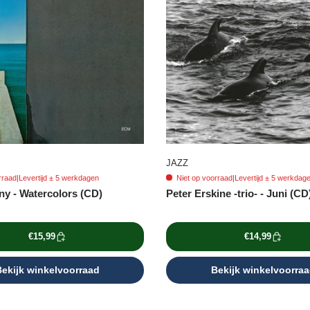
JAZZ
rraad
|
Levertijd ± 5 werkdagen
Niet op voorraad
|
Levertijd ± 5 werkdag
ny - Watercolors (CD)
Peter Erskine -trio- - Juni (CD
€15,99
€14,99
ekijk winkelvoorraad
Bekijk winkelvoorra