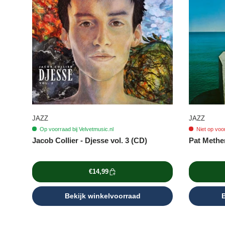
JAZZ
JAZZ
Op voorraad bij Velvetmusic.nl
Niet op voo
Jacob Collier - Djesse vol. 3 (CD)
Pat Methe
€14,99
Bekijk winkelvoorraad
B