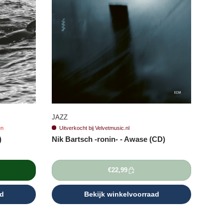
JAZZ
en
Uitverkocht bij Velvetmusic.nl
)
Nik Bartsch -ronin- - Awase (CD)
€22,99
ad
Bekijk winkelvoorraad