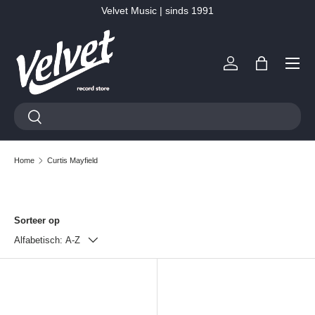
Velvet Music | sinds 1991
Ga naar inhoud
Menu
Inloggen
Tas
Zoeken
Zoeken
Home
Curtis Mayfield
Sorteer op
Alfabetisch: A-Z