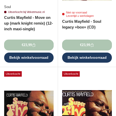
Soul
Uitverkocht bij Velvetmusic.nl
Niet op voorraad
Levertijd ± werkdagen
Curtis Mayfield - Move on
Curtis Mayfield - Soul
up (mark knight remix) (12-
legacy =box= (CD)
inch maxi-single)
€23,99
€23,99
Bekijk winkelvoorraad
Bekijk winkelvoorraad
Uitverkocht
Uitverkocht